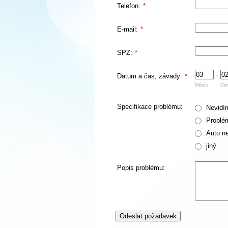
Telefon:
*
E-mail:
*
SPZ:
*
-
Datum a čas, závady:
*
Měsíc
De
Specifikace problému:
Nevidí
Problé
Auto n
jiný
Popis problému:
Odeslat požadavek