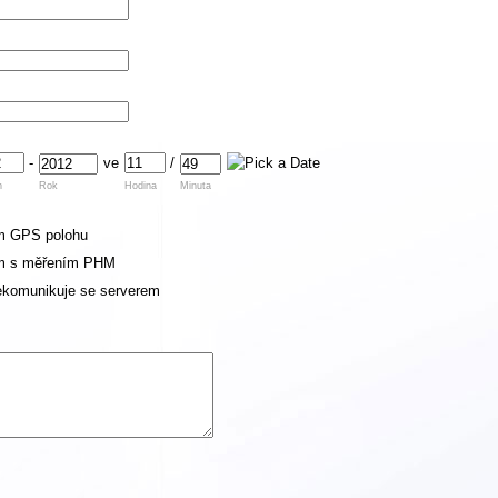
-
ve
/
n
Rok
Hodina
Minuta
m GPS polohu
m s měřením PHM
ekomunikuje se serverem