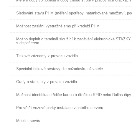
Měření doby volnoběhu a doby chodu stroje v pracovních otáčkách
Sledování stavu PHM (měření spotřeby, natankované množství, pod
Možnost zaslání výstražné sms při krádeži PHM
Možno doplnit o terminál sloužící k zadávání elektronické STAZKY 
s dispečerem
Tiskové záznamy z provozu vozidla
Speciální tiskové sestavy dle požadavku uživatele
Grafy a statistiky z provozu vozidla
Možnost identifikace řidiče kartou a čtečkou RFID nebo Dallas čipy
Pro větší vozové parky instalace vlastního serveru
Mobilní servis