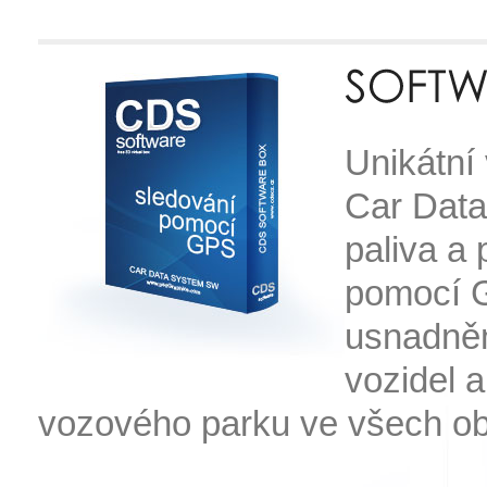
Unikátní
Car Data
paliva a 
pomocí G
usnadněn
vozidel 
vozového parku ve všech ob